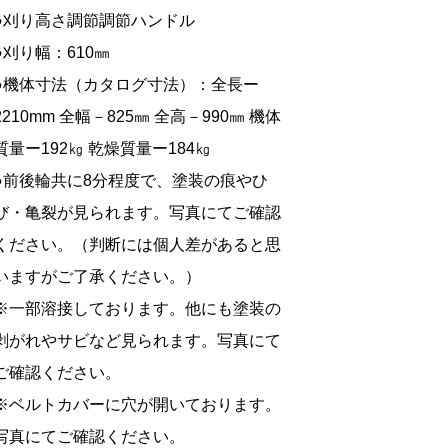
●刈り高さ調節調節ハンドル
●刈り幅：610㎜
●機体寸法（カタログ寸法）：全長ー
2210mm 全幅－825㎜ 全高－990㎜ 機体
質量ー192㎏ 乾燥質量ー184㎏
●前後輪共に8分程度で、塗装の痕やひ
び・亀裂が見られます。写真にてご確認
ください。（判断には個人差があると思
いますがご了承ください。）
※一部溶接しております。他にも塗装の
剥がれやサビなど見られます。写真にて
ご確認ください。
※ベルトカバーに穴が開いております。
写真にてご確認ください。