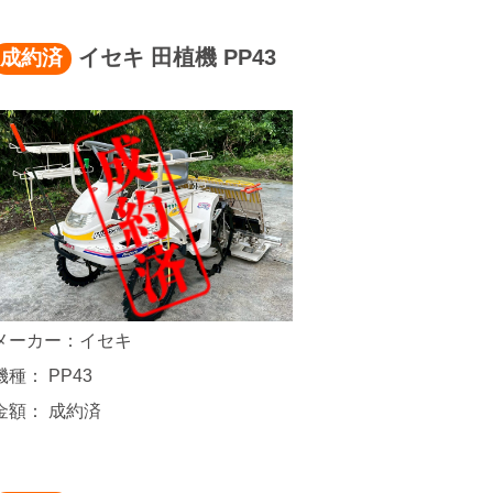
イセキ 田植機 PP43
成約済
メーカー：イセキ
機種： PP43
金額：
成約済