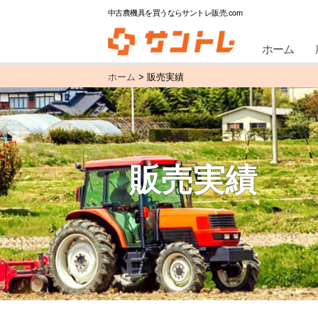
中古農機具を買うならサントレ販売.com
ホーム
ホーム
>
販売実績
販売実績