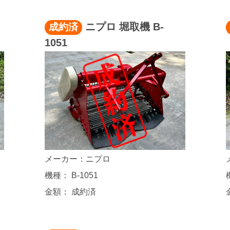
ニプロ 堀取機 B-
成約済
1051
メーカー：ニプロ
機種： B-1051
金額：
成約済