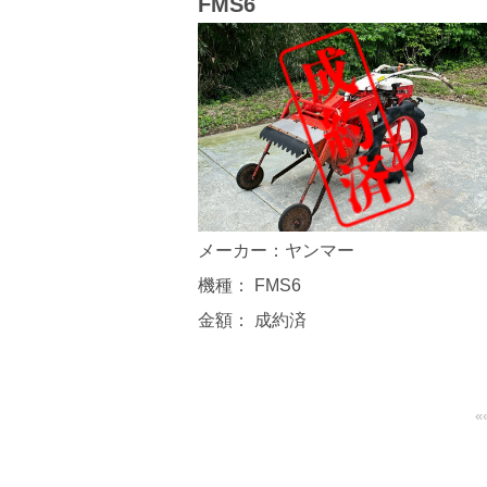
FMS6
メーカー：ヤンマー
機種： FMS6
金額：
成約済
«