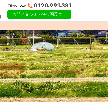
0120-991-381
平日9:00～17:00
お問い合わせ（24時間受付）
問