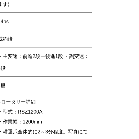
ます)
14ps
成約済
・主変速：前進2段ー後進1段 ・副変速：
4段
2段
●ロータリー詳細
・型式：RSZ1200A
・作業幅：1200mm
・耕運爪全体的に2～3分程度。写真にて