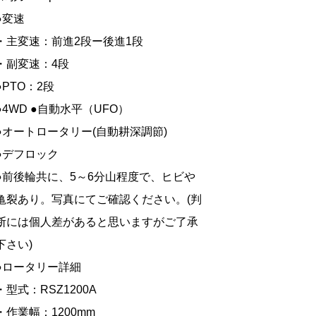
●変速
・主変速：前進2段ー後進1段
・副変速：4段
●PTO：2段
●4WD ●自動水平（UFO）
●オートロータリー(自動耕深調節)
●デフロック
●前後輪共に、5～6分山程度で、ヒビや
亀裂あり。写真にてご確認ください。(判
断には個人差があると思いますがご了承
下さい)
●ロータリー詳細
・型式：RSZ1200A
・作業幅：1200mm