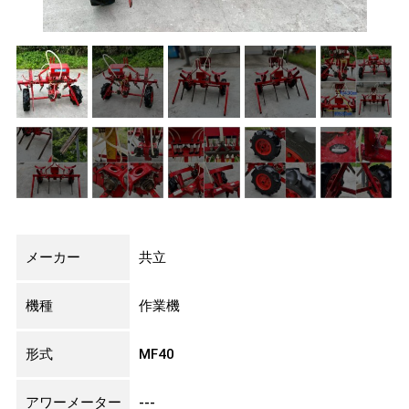
メーカー
共立
機種
作業機
形式
MF40
アワーメーター
---