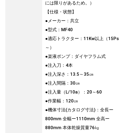
には限りがあるため。）
【仕様・状態】
●メーカー：共立
●型式：MF40
●適応トラクター：11Kw以上（15Ps
～）
●楽液ポンプ：ダイヤフラム式
●注入刀：4本
●注入深さ：13.5～35㎝
●注入間隔：30㎝
●注入量（L/10a）：20～60
●作業幅：120㎝
●機体寸法(カタログ寸法)：全長ー
800mm 全幅ー1110mm 全高ー
880mm 本体乾燥質量76㎏