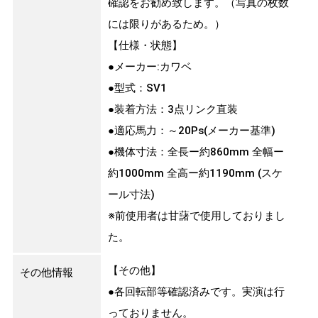
確認をお勧め致します。（写真の枚数
には限りがあるため。）
【仕様・状態】
●メーカー:カワベ
●型式：SV1
●装着方法：3点リンク直装
●適応馬力：～20Ps(メーカー基準)
●機体寸法：全長ー約860mm 全幅ー
約1000mm 全高ー約1190mm (スケ
ール寸法)
※前使用者は甘藷で使用しておりまし
た。
【その他】
その他情報
●各回転部等確認済みです。実演は行
っておりません。