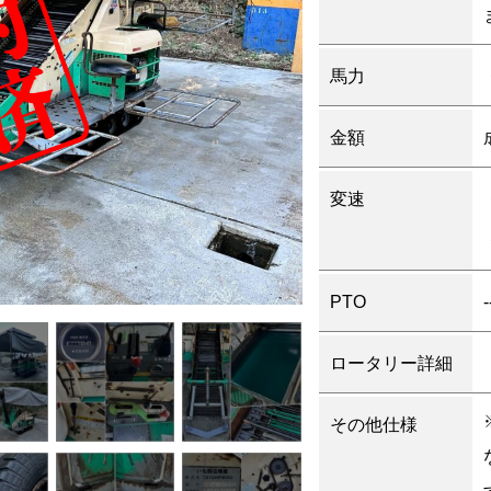
馬力
金額
変速
PTO
-
ロータリー詳細
その他仕様