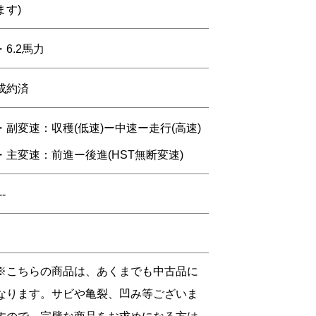
ます)
・6.2馬力
成約済
・副変速：収穫(低速)ー中速ー走行(高速)
・主変速：前進ー後進(HST無断変速)
--
※こちらの商品は、あくまでも中古品に
なります。サビや亀裂、凹み等ございま