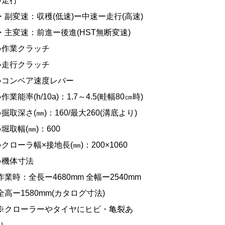
●走行
・副変速：収穫(低速)ー中速ー走行(高速)
・主変速：前進ー後進(HST無断変速)
●作業クラッチ
●走行クラッチ
●コンベア速度レバー
●作業能率(h/10a)：1.7～4.5(畦幅80㎝時)
●掘取深さ(㎜)：160/最大260(溝底より)
●堀取幅(㎜)：600
●クローラ幅×接地長(㎜)：200×1060
●機体寸法
作業時：全長ー4680mm 全幅ー2540mm
全高ー1580mm(カタログ寸法)
※クローラーやタイヤにヒビ・亀裂あ