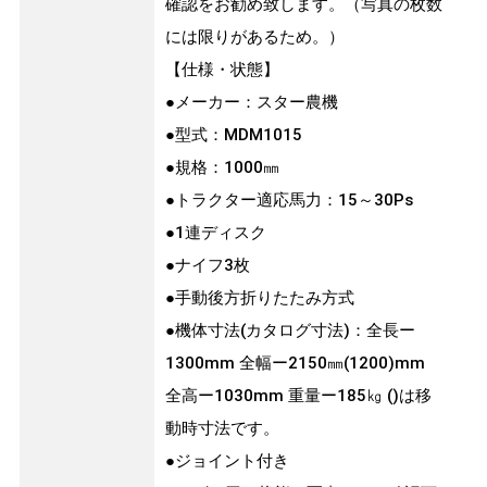
確認をお勧め致します。（写真の枚数
には限りがあるため。）
【仕様・状態】
●メーカー：スター農機
●型式：MDM1015
●規格：1000㎜
●トラクター適応馬力：15～30Ps
●1連ディスク
●ナイフ3枚
●手動後方折りたたみ方式
●機体寸法(カタログ寸法)：全長ー
1300mm 全幅ー2150㎜(1200)mm
全高ー1030mm 重量ー185㎏ ()は移
動時寸法です。
●ジョイント付き