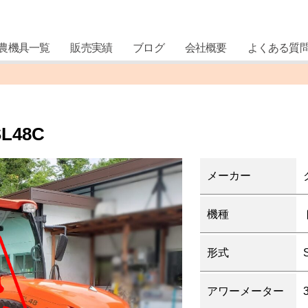
農機具一覧
販売実績
ブログ
会社概要
よくある質
48C
メーカー
機種
形式
アワーメーター