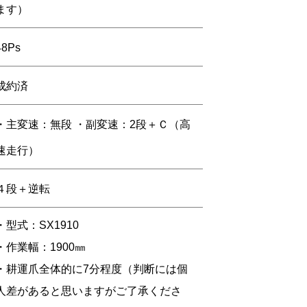
ます）
48Ps
成約済
・主変速：無段 ・副変速：2段＋Ｃ（高
速走行）
４段＋逆転
・型式：SX1910
・作業幅：1900㎜
・耕運爪全体的に7分程度（判断には個
人差があると思いますがご了承くださ