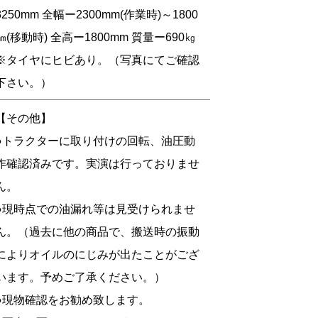
3250mm 全幅ー2300mm(作業時)～1800
㎜(移動時) 全高ー1800mm 質量ー690㎏
※タイヤにヒビあり。（写真にてご確認
下さい。）
【その他】
●トラクターに取り付けの回転、油圧動
作確認済みです。実演は行っておりませ
ん。
●現時点での油漏れ等は見受けられませ
ん。（過去に他の商品で、搬送時の振動
によりオイルのにじみが出たことがござ
います。予めご了承ください。）
●現物確認をお勧め致します。