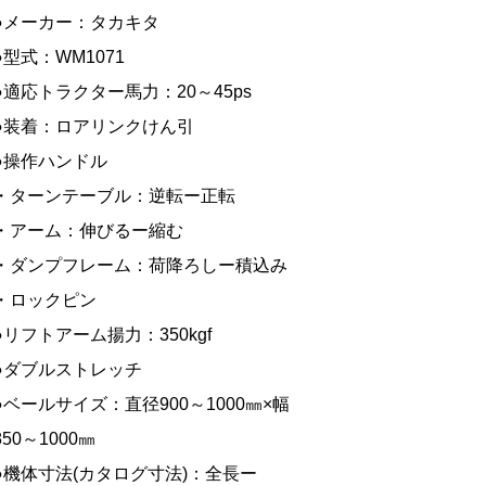
●メーカー：タカキタ
●型式：WM1071
●適応トラクター馬力：20～45ps
●装着：ロアリンクけん引
●操作ハンドル
・ターンテーブル：逆転ー正転
・アーム：伸びるー縮む
・ダンプフレーム：荷降ろしー積込み
・ロックピン
●リフトアーム揚力：350kgf
●ダブルストレッチ
●ベールサイズ：直径900～1000㎜×幅
850～1000㎜
●機体寸法(カタログ寸法)：全長ー