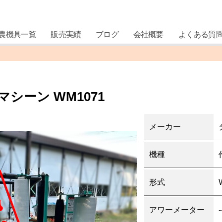
農機具一覧
販売実績
ブログ
会社概要
よくある質
シーン WM1071
メーカー
機種
形式
アワーメーター
-