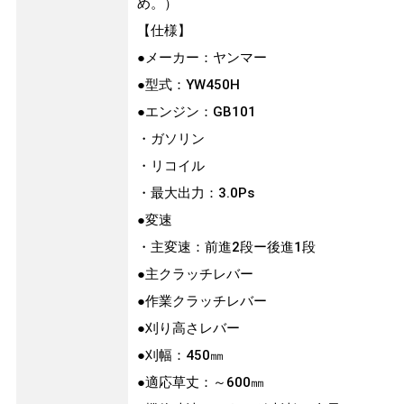
め。）
【仕様】
●メーカー：ヤンマー
●型式：YW450H
●エンジン：GB101
・ガソリン
・リコイル
・最大出力：3.0Ps
●変速
・主変速：前進2段ー後進1段
●主クラッチレバー
●作業クラッチレバー
●刈り高さレバー
●刈幅：450㎜
●適応草丈：～600㎜