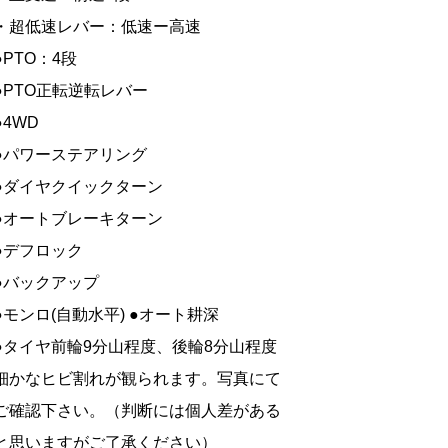
・超低速レバー：低速ー高速
●PTO：4段
●PTO正転逆転レバー
●4WD
●パワーステアリング
●ダイヤクイックターン
●オートブレーキターン
●デフロック
●バックアップ
●モンロ(自動水平) ●オート耕深
●タイヤ前輪9分山程度、後輪8分山程度
細かなヒビ割れが観られます。写真にて
ご確認下さい。（判断には個人差がある
と思いますがご了承ください）