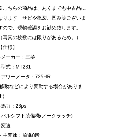
※こちらの商品は、あくまでも中古品に
なります。サビや亀裂、凹み等ございま
すので、現物確認をお勧め致します。
（写真の枚数には限りがあるため。）
【仕様】
●メーカー：三菱
●型式：MT231
●アワーメータ：725HR
(移動などにより変動する場合がありま
す)
●馬力：23ps
●パルシフト装備機(ノークラッチ)
●変速
・主変速：前進8段