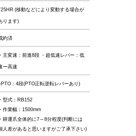
725HR (移動などにより変動する場合が
あります)
成約済
・主変速：前進8段 ・超低速レバー：低
速ー高速
●PTO：4段(PTO正転逆転レバーあり)
・型式：RB152
・作業幅：1500mm
・耕運爪全体的に7～8分程度(判断には
個人差があると思いますがご了承下さい)