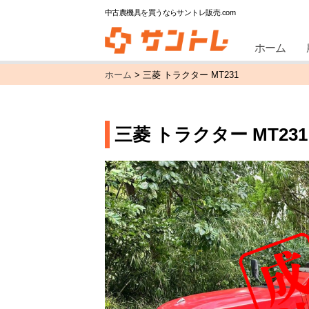
中古農機具を買うならサントレ販売.com
ホーム
ホーム
>
三菱 トラクター MT231
三菱 トラクター MT231