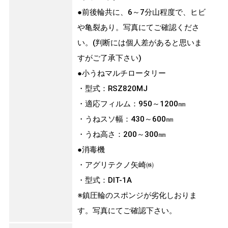
●前後輪共に、6～7分山程度で、ヒビ
や亀裂あり。写真にてご確認くださ
い。(判断には個人差があると思いま
すがご了承下さい)
●小うねマルチロータリー
・型式：RSZ820MJ
・適応フィルム：950～1200㎜
・うねスソ幅：430～600㎜
・うね高さ：200～300㎜
●消毒機
・アグリテクノ矢崎㈱
・型式：DIT-1A
※鎮圧輪のスポンジが劣化しおりま
す。写真にてご確認下さい。