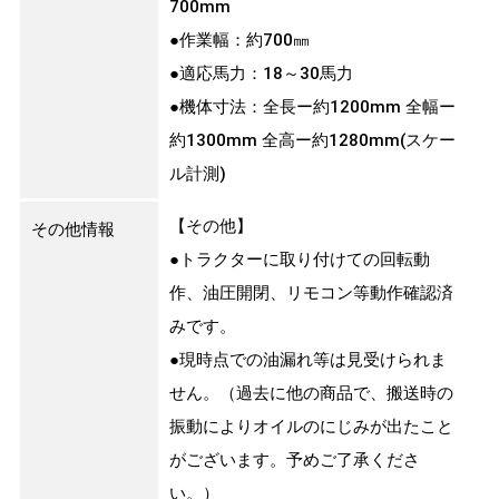
700mm
●作業幅：約700㎜
●適応馬力：18～30馬力
●機体寸法：全長ー約1200mm 全幅ー
約1300mm 全高ー約1280mm(スケー
ル計測)
【その他】
その他情報
●トラクターに取り付けての回転動
作、油圧開閉、リモコン等動作確認済
みです。
●現時点での油漏れ等は見受けられま
せん。（過去に他の商品で、搬送時の
振動によりオイルのにじみが出たこと
がございます。予めご了承くださ
い。）