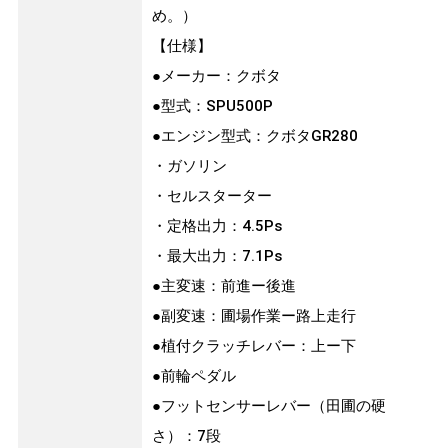
め。）
【仕様】
●メーカー：クボタ
●型式：SPU500P
●エンジン型式：クボタGR280
・ガソリン
・セルスターター
・定格出力：4.5Ps
・最大出力：7.1Ps
●主変速：前進ー後進
●副変速：圃場作業ー路上走行
●植付クラッチレバー：上ー下
●前輪ペダル
●フットセンサーレバー（田圃の硬
さ）：7段