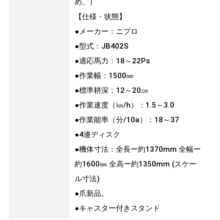
め。）
【仕様・状態】
●メーカー：ニプロ
●型式：JB402S
●適応馬力：18～22Ps
●作業幅：1500㎜
●標準耕深：12～20㎝
●作業速度（㎞/h）：1.5～3.0
●作業能率（分/10a）：18～37
●4連ディスク
●機体寸法：全長ー約1370mm 全幅ー
約1600㎜ 全高ー約1350mm (スケー
ル寸法)
●爪新品。
●キャスター付きスタンド