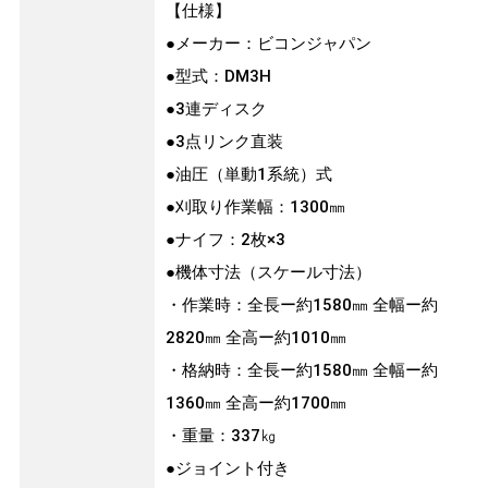
【仕様】
●メーカー：ビコンジャパン
●型式：DM3H
●3連ディスク
●3点リンク直装
●油圧（単動1系統）式
●刈取り作業幅：1300㎜
●ナイフ：2枚×3
●機体寸法（スケール寸法）
・作業時：全長ー約1580㎜ 全幅ー約
2820㎜ 全高ー約1010㎜
・格納時：全長ー約1580㎜ 全幅ー約
1360㎜ 全高ー約1700㎜
・重量：337㎏
●ジョイント付き