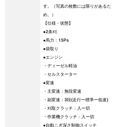
す。（写真の枚数には限りがあるた
め。）
【仕様・状態】
●2条刈
●馬力：15Ps
●袋取り
●エンジン
・ディーゼル軽油
・セルスターター
●変速
・主変速：無段変速
・副変速：3段(走行ー標準ー低速)
・刈取クラッチ：入ー切
・作業機クラッチ：入ー切
●自動こぎ深さ制御スイッチ