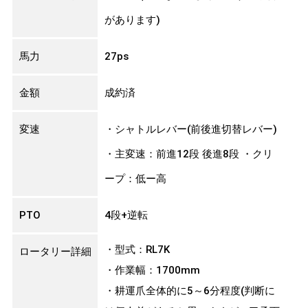
があります)
馬力
27ps
金額
成約済
変速
・シャトルレバー(前後進切替レバー)
・主変速：前進12段 後進8段 ・クリ
ープ：低ー高
PTO
4段+逆転
・型式：RL7K
ロータリー詳細
・作業幅：1700mm
・耕運爪全体的に5～6分程度(判断に