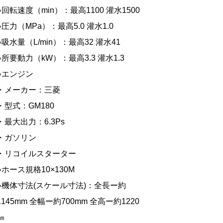
●回転速度（min）：最高1100 灌水1500
●圧力（MPa）：最高5.0 灌水1.0
●吸水量（L/min）：最高32 灌水41
●所要動力（kW）：最高3.3 灌水1.3
●エンジン
・メーカー：三菱
・型式：GM180
・最大出力：6.3Ps
・ガソリン
・リコイルスターター
●ホース規格10×130M
●機体寸法(スケール寸法)：全長ー約
1145mm 全幅ー約700mm 全高ー約1220
㎜