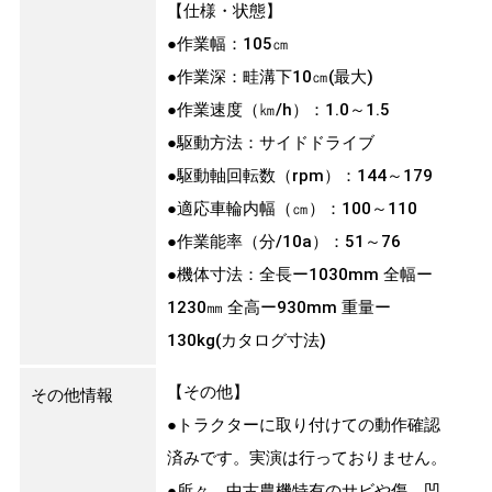
【仕様・状態】
●作業幅：105㎝
●作業深：畦溝下10㎝(最大)
●作業速度（㎞/h）：1.0～1.5
●駆動方法：サイドドライブ
●駆動軸回転数（rpm）：144～179
●適応車輪内幅（㎝）：100～110
●作業能率（分/10a）：51～76
●機体寸法：全長ー1030mm 全幅ー
1230㎜ 全高ー930mm 重量ー
130kg(カタログ寸法)
【その他】
その他情報
●トラクターに取り付けての動作確認
済みです。実演は行っておりません。
●所々、中古農機特有のサビや傷、凹