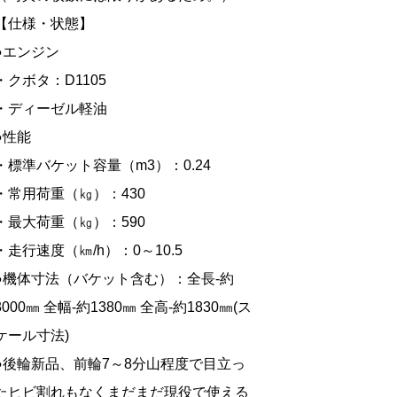
【仕様・状態】
●エンジン
・クボタ：D1105
・ディーゼル軽油
●性能
・標準バケット容量（m3）：0.24
・常用荷重（㎏）：430
・最大荷重（㎏）：590
・走行速度（㎞/h）：0～10.5
●機体寸法（バケット含む）：全長-約
3000㎜ 全幅-約1380㎜ 全高-約1830㎜(ス
ケール寸法)
●後輪新品、前輪7～8分山程度で目立っ
たヒビ割れもなくまだまだ現役で使える