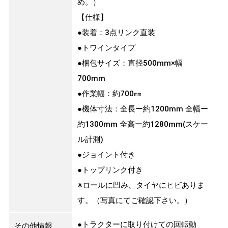
め。）
【仕様】
●装着：3点リンク直装
●トワインタイプ
●梱包サイズ：直径500mm×幅
700mm
●作業幅：約700㎜
●機体寸法：全長ー約1200mm 全幅ー
約1300mm 全高ー約1280mm(スケー
ル計測)
●ジョイント付き
●トップリンク付き
※ロールに凹み、タイヤにヒビありま
す。（写真にてご確認下さい。）
●トラクターに取り付けての回転動
その他情報