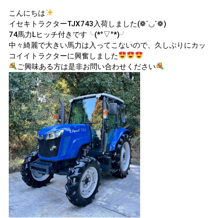
こんにちは
イセキトラクターTJX743入荷しました(❁´◡`❁)
74馬力Lヒッチ付きです╰(*°▽°*)╯
中々綺麗で大きい馬力は入ってこないので、久しぶりにカッ
コイイトラクターに興奮しました
ご興味ある方は是非お問い合わせください