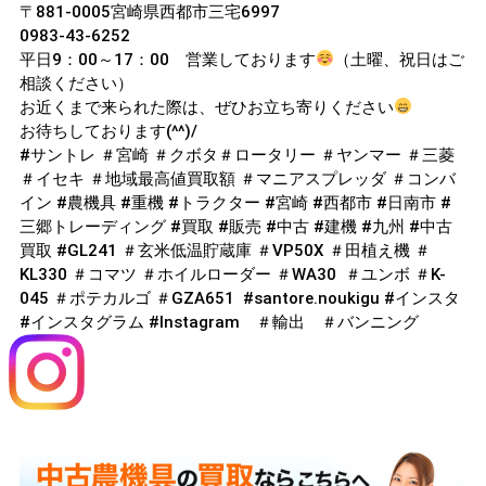
〒881-0005宮崎県西都市三宅6997
0983-43-6252
平日9：00～17：00 営業しております
（土曜、祝日はご
相談ください）
お近くまで来られた際は、ぜひお立ち寄りください
お待ちしております(^^)/
#サントレ ＃宮崎 ＃クボタ＃ロータリー ＃ヤンマー ＃三菱
＃イセキ ＃地域最高値買取額 ＃マニアスプレッダ ＃コンバ
イン #農機具 #重機 #トラクター #宮崎 #西都市 #日南市 #
三郷トレーディング #買取 #販売 #中古 #建機 #九州 #中古
買取 #GL241 ＃玄米低温貯蔵庫 ＃VP50X ＃田植え機 ＃
KL330 ＃コマツ ＃ホイルローダー ＃WA30 ＃ユンボ ＃K-
045 ＃ポテカルゴ ＃GZA651 #santore.noukigu #インスタ
#インスタグラム #Instagram ＃輸出 ＃バンニング