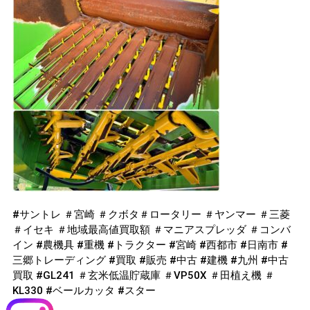
#サントレ ＃宮崎 ＃クボタ＃ロータリー ＃ヤンマー ＃三菱
＃イセキ ＃地域最高値買取額 ＃マニアスプレッダ ＃コンバ
イン #農機具 #重機 #トラクター #宮崎 #西都市 #日南市 #
三郷トレーディング #買取 #販売 #中古 #建機 #九州 #中古
買取 #GL241 ＃玄米低温貯蔵庫 ＃VP50X ＃田植え機 ＃
KL330 #ベールカッタ #スター