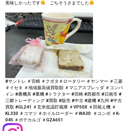
美味しかったです
ごちそうさまでした
#サントレ ＃宮崎 ＃クボタ＃ロータリー ＃ヤンマー ＃三菱
＃イセキ ＃地域最高値買取額 ＃マニアスプレッダ ＃コンバ
イン #農機具 #重機 #トラクター #宮崎 #西都市 #日南市 #
三郷トレーディング #買取 #販売 #中古 #建機 #九州 #中古
買取 #GL241 ＃玄米低温貯蔵庫 ＃VP50X ＃田植え機 ＃
KL330 ＃コマツ ＃ホイルローダー ＃WA30 ＃ユンボ ＃K-
045 ＃ポテカルゴ ＃GZA651