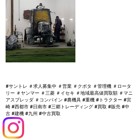
#サントレ ＃求人募集中 ＃営業 ＃クボタ ＃管理機 ＃ロータ
リー ＃ヤンマー ＃三菱 ＃イセキ ＃地域最高値買取額 ＃マニ
アスプレッダ ＃コンバイン #農機具 #重機 #トラクター #宮
崎 #西都市 #日南市 #三郷トレーディング #買取 #販売 #中
古 #建機 #九州 #中古買取