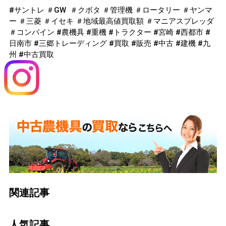
#サントレ ＃GW ＃クボタ ＃管理機 ＃ロータリー ＃ヤンマ
ー ＃三菱 ＃イセキ ＃地域最高値買取額 ＃マニアスプレッダ
＃コンバイン #農機具 #重機 #トラクター #宮崎 #西都市 #
日南市 #三郷トレーディング #買取 #販売 #中古 #建機 #九
州 #中古買取
関連記事
人気記事